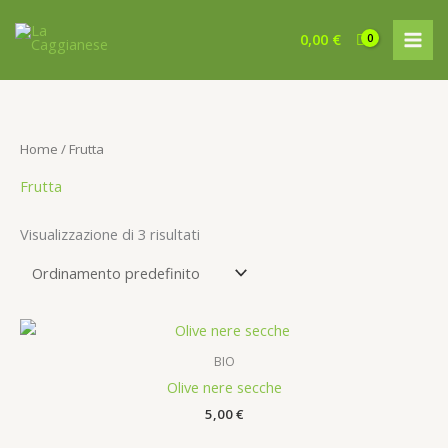
Vai
al
0,00
€
contenuto
Home
/ Frutta
Frutta
Visualizzazione di 3 risultati
BIO
Olive nere secche
5,00
€