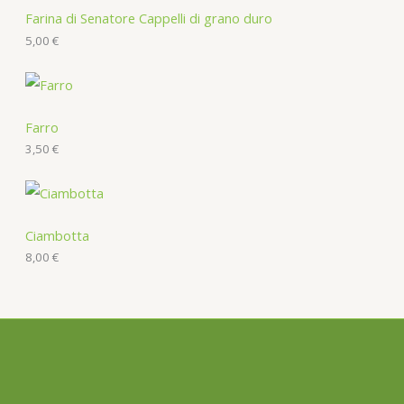
Farina di Senatore Cappelli di grano duro
5,00
€
Farro
3,50
€
Ciambotta
8,00
€