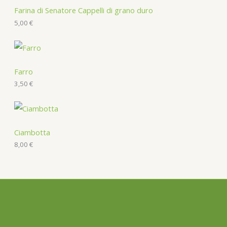
Farina di Senatore Cappelli di grano duro
5,00
€
Farro
3,50
€
Ciambotta
8,00
€