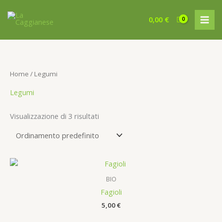
Vai
al
0,00
€
contenuto
Home
/ Legumi
Legumi
Visualizzazione di 3 risultati
BIO
Fagioli
5,00
€